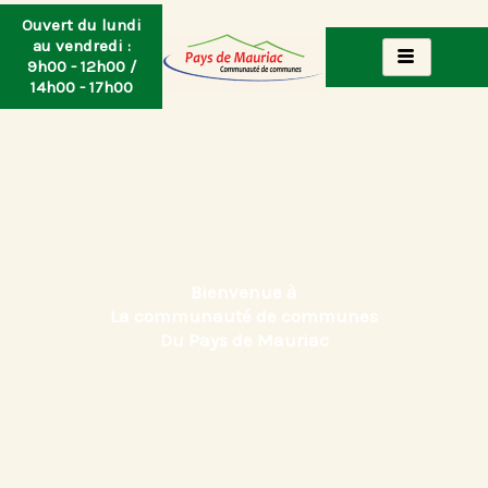
Aller
Ouvert du lundi
au
au vendredi :
9h00 - 12h00 /
contenu
14h00 - 17h00
Bienvenue à
La communauté de communes
Du Pays de Mauriac