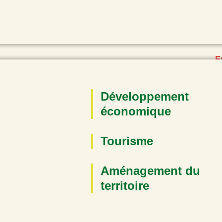
E
C
C
Développement
r
économique
s
Tourisme
Aménagement du
territoire
a