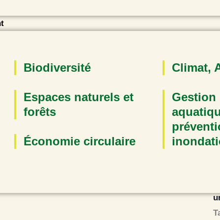
t
Biodiversité
Climat, 
E
Espaces naturels et
Gestion 
forêts
aquatiqu
préventi
Économie circulaire
inondat
M
u
T