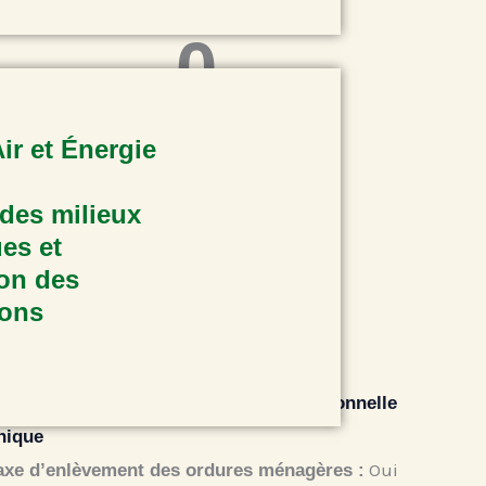
0
Habitants
Air et Énergie
t est composée de
:
des milieux
es et
0
on des
ions
Communes
ode de financement :
Fiscalité professionnelle
nique
Oui
axe d’enlèvement des ordures ménagères :