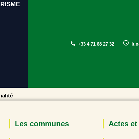
URISME
+33 4 71 68 27 32
lun
alité
Les communes
Actes et