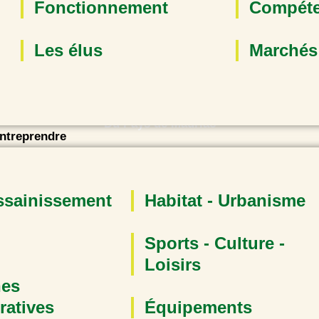
Fonctionnement
Compét
Les élus
Marchés
Bienvenue à
La communauté de communes
Du Pays de Mauriac
Entreprendre
ssainissement
Habitat - Urbanisme
Sports - Culture -
Rechercher :
Loisirs
es
ratives
Équipements