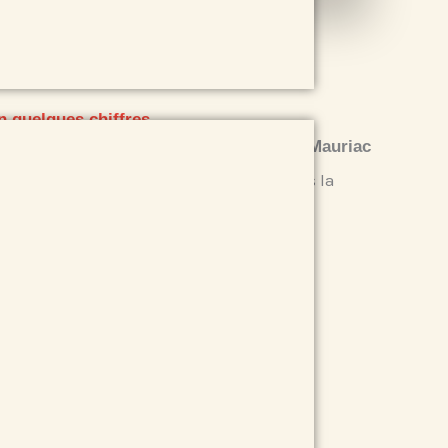
n quelques chiffres
ommunauté de Communes du Pays de Mauriac
réée le
se situant dans la
4 novembre 1994,
égion
, avec une
Auvergne-Rhône-Alpes
uperficie de
:
0
Km²
vec une population de
: